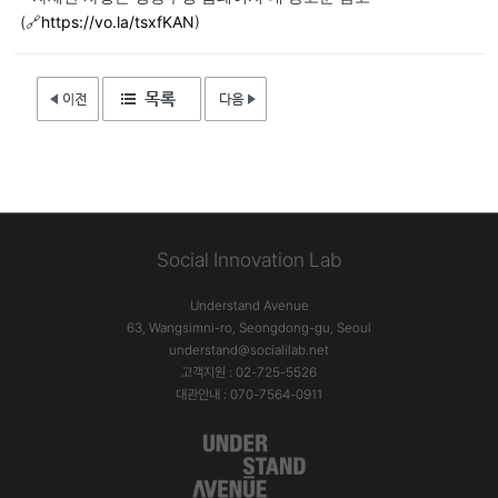
(🔗
https://vo.la/tsxfKAN
)
Social Innovation Lab
Understand Avenue
63, Wangsimni-ro, Seongdong-gu, Seoul
understand@socialilab.net
고객지원 : 02-725-5526
대관안내 : 070-7564-0911