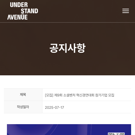
tog
nav
공지사항
제목
[모집] 제9회 소셜벤처 혁신경연대회 참가기업 모집
작성일자
2025-07-17