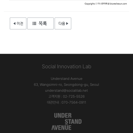
Social Innovation Lab
Understand Avenue
63, Wangsimni-ro, Seongdong-gu, Seoul
understand@socialilab.net
고객지원 : 02-725-5526
대관안내 : 070-7564-0911