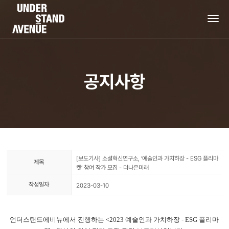
tog
nav
공지사항
[보도기사] 소셜혁신연구소, ‘예술인과 가치하장 - ESG 플리마
제목
켓’ 참여 작가 모집 - 더나은미래
작성일자
2023-03-10
언더스탠드에비뉴에서 진행하는
<2023 예술인과 가치하장 - ESG 플리마