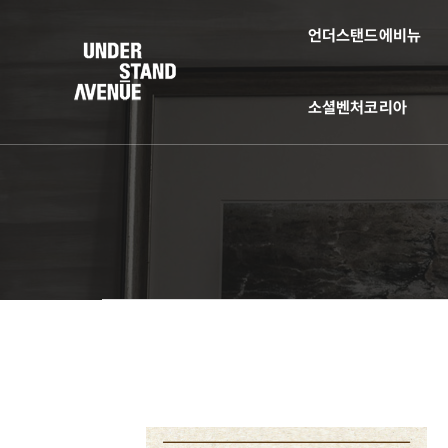
언더스탠드에비뉴
소셜벤처코리아
+