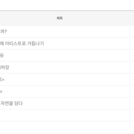
제목
까?
장애 아티스트로 거듭나기
공유
치하장
기>
>
 자연을 담다