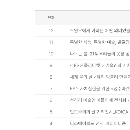
번호
12
우영우에게 아빠는 어떤 의미였을
11
특별한 재능, 특별한 예술, 발달
10
나누는 봄, 21% 우리들의 옷장 
9
< ESG 플리마켓 > 예술인과 가
8
세계 물의 날 <유리 텀블러 만들
7
ESG 가치실현을 위한 <성수마켓
6
선하리 예술인 아뜰리에 전시회 -
5
인도주의의 날 기획전시_KOICA
4
디스에이블드 전시_메리하티즘