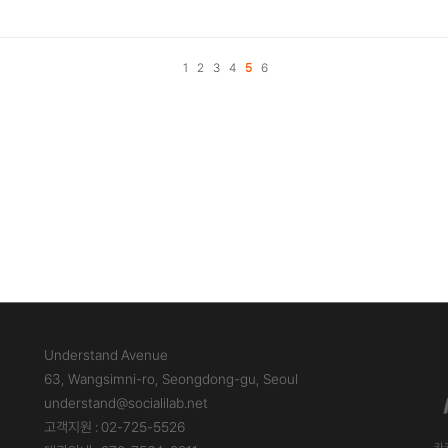
1
2
3
4
5
6
Understand Avenue
63, Wangsimni-ro, Seongdong-gu, Seoul
understand@socialilab.net
고객지원 : 02-725-5526
카카