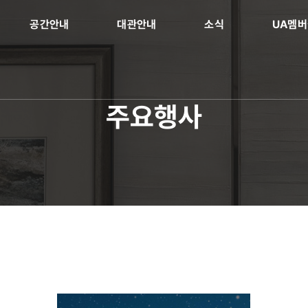
공간안내
대관안내
소식
UA멤
주요행사
+