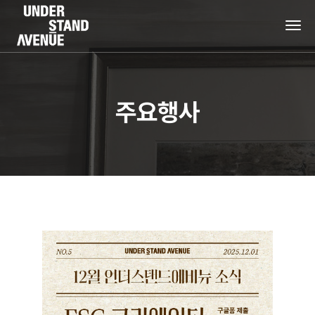
tog
nav
주요행사
+