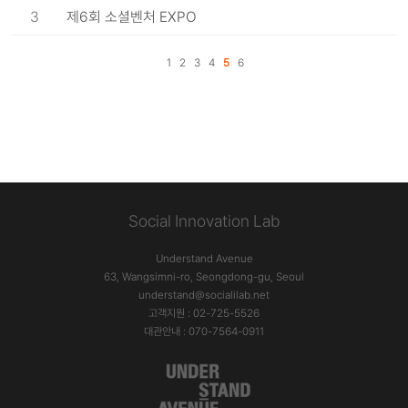
3
제6회 소셜벤처 EXPO
1
2
3
4
5
6
Social Innovation Lab
Understand Avenue
63, Wangsimni-ro, Seongdong-gu, Seoul
understand@socialilab.net
고객지원 : 02-725-5526
대관안내 : 070-7564-0911