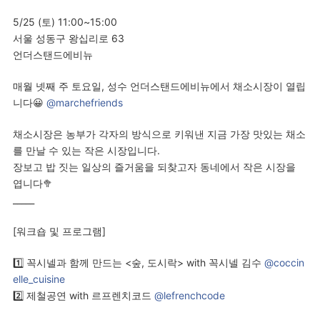
5/25 (토) 11:00~15:00
서울 성동구 왕십리로 63
언더스탠드에비뉴
매월 넷째 주 토요일, 성수 언더스탠드에비뉴에서 채소시장이 열립
니다😀
@marchefriends
채소시장은 농부가 각자의 방식으로 키워낸 지금 가장 맛있는 채소
를 만날 수 있는 작은 시장입니다.
장보고 밥 짓는 일상의 즐거움을 되찾고자 동네에서 작은 시장을
엽니다🥦
_____
[워크숍 및 프로그램]
1️⃣ 꼭시넬과 함께 만드는 <숲, 도시락> with 꼭시넬 김수
@coccin
elle_cuisine
2️⃣ 제철공연 with 르프렌치코드
@lefrenchcode