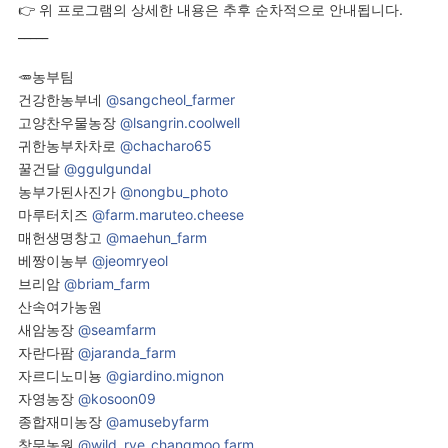
👉 위 프로그램의 상세한 내용은 추후 순차적으로 안내됩니다.
_____
🥕농부팀
건강한농부네
@sangcheol_farmer
고양찬우물농장
@lsangrin.coolwell
귀한농부차차로
@chacharo65
꿀건달
@ggulgundal
농부가된사진가
@nongbu_photo
마루터치즈
@farm.maruteo.cheese
매헌생명창고
@maehun_farm
베짱이농부
@jeomryeol
브리암
@briam_farm
산속여가농원
새암농장
@seamfarm
자란다팜
@jaranda_farm
자르디노미뇽
@giardino.mignon
자영농장
@kosoon09
종합재미농장
@amusebyfarm
창무농원
@wild_rye_changmoo.farm