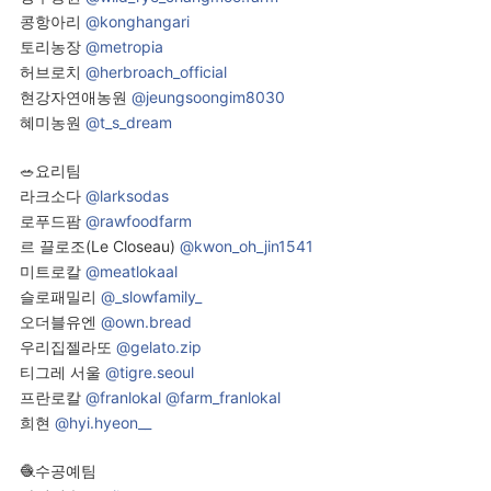
콩항아리
@konghangari
토리농장
@metropia
허브로치
@herbroach_official
현강자연애농원
@jeungsoongim8030
혜미농원
@t_s_dream
🥗요리팀
라크소다
@larksodas
로푸드팜
@rawfoodfarm
르 끌로조(Le Closeau)
@kwon_oh_jin1541
미트로칼
@meatlokaal
슬로패밀리
@_slowfamily_
오더블유엔
@own.bread
우리집젤라또
@gelato.zip
티그레 서울
@tigre.seoul
프란로칼
@franlokal
@farm_franlokal
희현
@hyi.hyeon__
🧶수공예팀