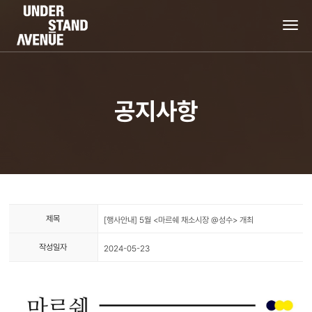
tog
nav
공지사항
제목
[행사안내] 5월 <마르쉐 채소시장 @성수> 개최
작성일자
2024-05-23