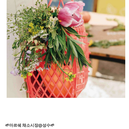
🌱마르쉐 채소시장@성수🌱