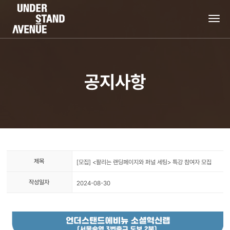
tog
nav
공지사항
제목
[모집] <팔리는 랜딩페이지와 퍼널 세팅> 특강 참여자 모집
작성일자
2024-08-30