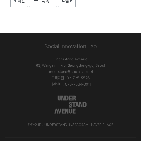
Social Innovation Lab
Understand Avenue
63, Wangsimni-ro, Seongdong-gu, Seoul
understand@socialilab.net
고객지원 : 02-725-5526
대관안내 : 070-7564-0911
카카오 ID : UNDERSTAND
INSTAGRAM
NAVER PLACE