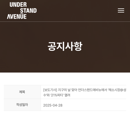
tog
nav
공지사항
[보도기사] 지구의 날 맞아 언더스탠드에비뉴에서 ‘채소시장@성
제목
수’와 ‘21%파티’ 열려
작성일자
2025-04-28