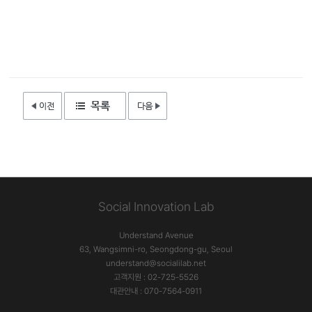
Social Innovation Lab
Understand Avenue
63, Wangsimni-ro, Seongdong-gu, Seoul
understand@socialilab.net
고객지원 : 02-725-5526
대관안내 : 070-7564-0911