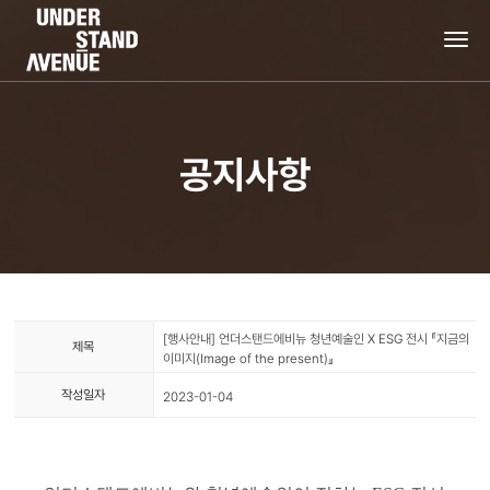
tog
nav
공지사항
[행사안내] 언더스탠드에비뉴 청년예술인 X ESG 전시 『지금의
제목
이미지(Image of the present)』
작성일자
2023-01-04