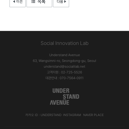
Social Innovation Lab
Understand Avenue
63, Wangsimni-ro, Seongdong-gu, Seoul
understand@socialilab.net
고객지원 : 02-725-5526
대관안내 : 070-7564-0911
카카오 ID : UNDERSTAND
INSTAGRAM
NAVER PLACE