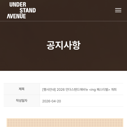
tog
nav
공지사항
제목
[행사안내] 2026 언더스탠드에비뉴 <ing 페스티벌> 개최
작성일자
2026-04-20