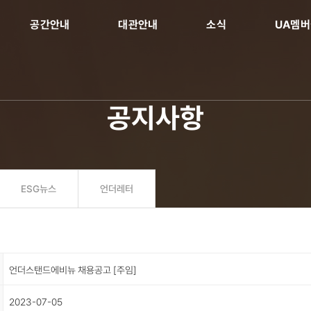
공간안내
대관안내
소식
UA멤
공지사항
ESG뉴스
언더레터
언더스탠드에비뉴 채용공고 [주임]
2023-07-05