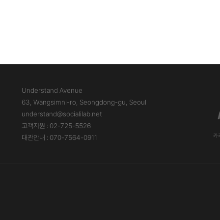
Understand Avenue
63, Wangsimni-ro, Seongdong-gu, Seoul
understand@socialilab.net
고객지원 : 02-725-5526
카카
대관안내 : 070-7564-0911