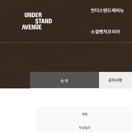
언더스탠드에비뉴
소셜벤처코리아
공지사항
소식
제목
작성일자