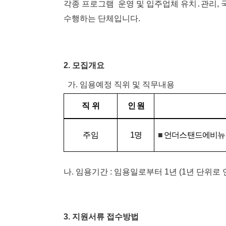
각종
프로그램
운영
및
입주업체
유치․관리
,
수행하는
단체입니다
.
2.
모집개요
가
.
임용예정
직위
및
직무내용
직
위
인
원
주임
1
명
■
언더스탠드에비뉴
나
.
임용기간
:
임용일로부터
1
년
(1
년
단위로
3.
지원서류
접수방법