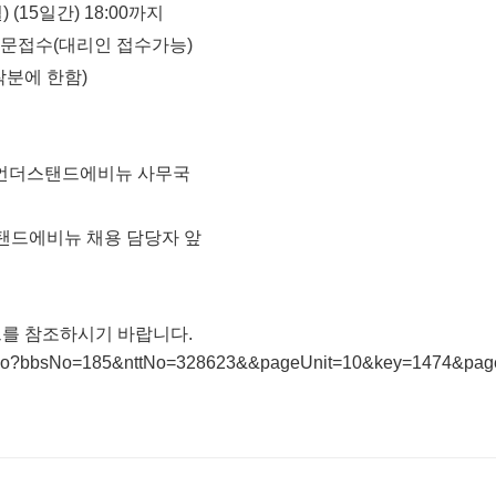
월
)
(15
일간
)
18:00
까지
방문접수
(
대리인
접수가능
)
착분에
한함
)
 언더스탠드에비뉴 사무국
에비뉴 채용 담당자 앞
를 참조하시기 바랍니다.
iew.do?bbsNo=185&nttNo=328623&&pageUnit=10&key=1474&pag