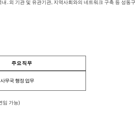
국내․외
기관
및
유관기관
,
지역사회와의
네트워크
구축
등
성동
주
요
직
무
사무국
행정
업무
연임
가능
)