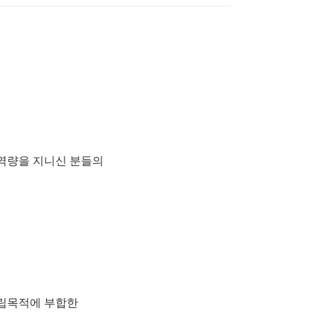
역량을
지니신
분들의
립목적에
부합한