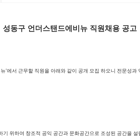
성동구
언더스탠드에비뉴
직원채용
공고
뉴’에서
근무할
직원을
아래와
같이
공개
모집
하오니
전문성과
하기
위하여
창조적
공익
공간과
문화공간으로
조성된
공간을
설