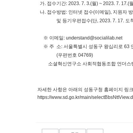
가
.
접수기간
:
2023.
7
.
3
.(
월
)
~
2023.
7
.
1
7.(
나
.
접수방법
:
인터넷
접수
(
이메일
),
지원자
및
등기우편접수
(
단
,
2023.
7
.
1
7.
도
※
이메일
:
understand@socialilab.net
※
주
소
:
서울특별시
성동구
왕십리로 63
(
우편번호
04769)
소셜혁신연구소 사회적협동조합 언더스탠드
자세한 사항은 아래의 성동구청 홈페이지 링크
https://www.sd.go.kr/main/selectBbsNttV