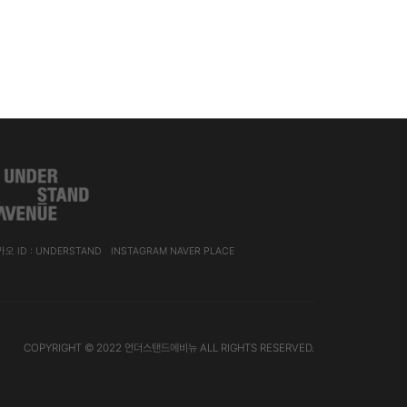
오 ID : UNDERSTAND
INSTAGRAM
NAVER PLACE
COPYRIGHT © 2022
언더스탠드에비뉴
ALL RIGHTS RESERVED.