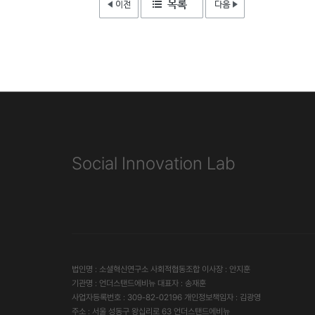
Social Innovation Lab
법인명 : 소셜혁신연구소 사회적협동조합 이사장 : 안지훈
기관명 : 언더스탠드에비뉴 대표자 : 송재훈
사업자등록번호 : 309-82-02196 개인정보책임자 : 김광영
주소 : 서울 성동구 왕십리로 63 언더스탠드에비뉴