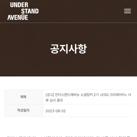
tog
nav
공지사항
[공고] 언더스탠드에비뉴 소셜링커 2기 <ESG 크리에이터> 서
제목
류 심사 결과
작성일자
2023-08-02