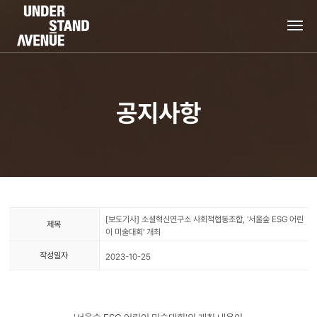
tog
nav
공지사항
[보도기사] 소셜혁신연구소 사회적협동조합, '서울숲 ESG 어린
제목
이 미술대회' 개최
작성일자
2023-10-25