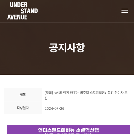
tog
nav
공지사항
[모집] <AI와 함께 배우는 비주얼 스토리텔링> 특강 참여자 모
제목
집
작성일자
2024-07-26