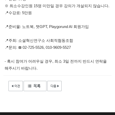
※ 최소수강인원 15명 미만일 경우 강의가 개설되지 않습니다.
📍수강료: 5만원
📍준비물: 노트북, 챗GPT, Playgorund AI 회원가입
📍주최: 소셜혁신연구소 사회적협동조합
📍문의: ☎️ 02-725-5526, 010-9609-5527
- 혹시 참여가 어려우실 경우, 최소 3일 전까지 반드시 연락을
해주시기 바랍니다.