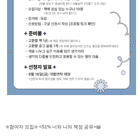
❇️참여자 모집❇️ <51% 너와 나의 책장 공유>📖