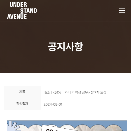
tog
nav
공지사항
제목
[모집] <51% 너와 나의 책장 공유> 참여자 모집
작성일자
2024-08-01