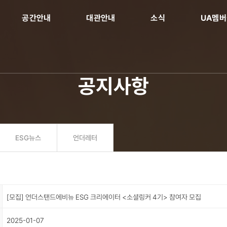
공간안내
대관안내
소식
UA멤
공지사항
ESG뉴스
언더레터
[모집] 언더스탠드에비뉴 ESG 크리에이터 <소셜링커 4기> 참여자 모집
2025-01-07