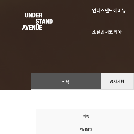
언더스탠드에비뉴
소셜벤처코리아
공지사항
소식
제목
작성일자