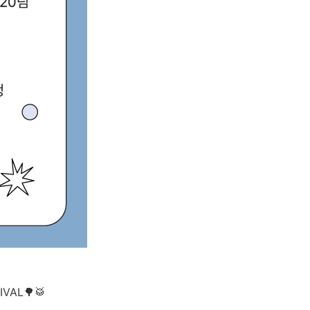
VAL🌳🥁