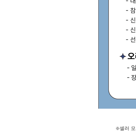
❇️셀러 모