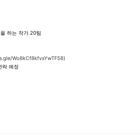
동을 하는 작가 20팀
rms.gle/Wo8kCf8kfvsYwTF58
)
별연락 예정