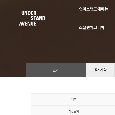
언더스탠드에비뉴
소셜벤처코리아
공지사항
소식
제목
작성일자