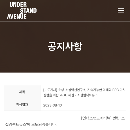
tog
nav
공지사항
[보도기사] 효성-소셜혁신연구소, 지속가능한 미래와 ESG 가치
제목
실현을 위한 MOU 체결 - 소셜임팩트뉴스
작성일자
2023-08-10
[언더스탠드에비뉴] 관련 '소
셜임팩트뉴스'에 보도되었습니다.