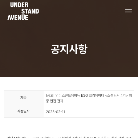
tog
nav
공지사항
[공고] 언더스탠드에비뉴 ESG 크리에이터 <소셜링커 4기> 최
제목
종 면접 결과
작성일자
2025-02-11