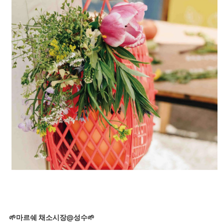
🌱마르쉐 채소시장@성수🌱