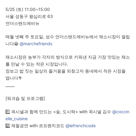
5/25 (토) 11:00~15:00
서울 성동구 왕십리로 63
언더스탠드에비뉴
매월 넷째 주 토요일, 성수 언더스탠드에비뉴에서 채소시장이 열립
니다😀
@marchefriends
채소시장은 농부가 각자의 방식으로 키워낸 지금 가장 맛있는 채소
를 만날 수 있는 작은 시장입니다.
장보고 밥 짓는 일상의 즐거움을 되찾고자 동네에서 작은 시장을
엽니다🥦
_____
[워크숍 및 프로그램]
1️⃣ 꼭시넬과 함께 만드는 <숲, 도시락> with 꼭시넬 김수
@coccin
elle_cuisine
2️⃣ 제철공연 with 르프렌치코드
@lefrenchcode