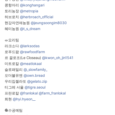
콩항아리
@konghangari
토리농장
@metropia
허브로치
@herbroach_official
현강자연애농원
@jeungsoongim8030
혜미농원
@t_s_dream
🥗요리팀
라크소다
@larksodas
로푸드팜
@rawfoodfarm
르 끌로조(Le Closeau)
@kwon_oh_jin1541
미트로칼
@meatlokaal
슬로패밀리
@_slowfamily_
오더블유엔
@own.bread
우리집젤라또
@gelato.zip
티그레 서울
@tigre.seoul
프란로칼
@franlokal
@farm_franlokal
희현
@hyi.hyeon__
🧶수공예팀