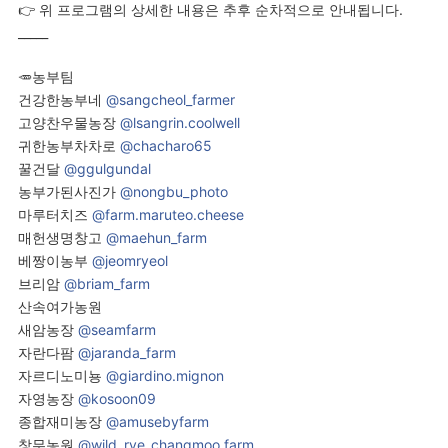
👉 위 프로그램의 상세한 내용은 추후 순차적으로 안내됩니다.
_____
🥕농부팀
건강한농부네
@sangcheol_farmer
고양찬우물농장
@lsangrin.coolwell
귀한농부차차로
@chacharo65
꿀건달
@ggulgundal
농부가된사진가
@nongbu_photo
마루터치즈
@farm.maruteo.cheese
매헌생명창고
@maehun_farm
베짱이농부
@jeomryeol
브리암
@briam_farm
산속여가농원
새암농장
@seamfarm
자란다팜
@jaranda_farm
자르디노미뇽
@giardino.mignon
자영농장
@kosoon09
종합재미농장
@amusebyfarm
창무농원
@wild_rye_changmoo.farm