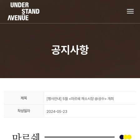
tog
nav
공지사항
제목
[행사안내] 5월 <마르쉐 채소시장 @성수> 개최
작성일자
2024-05-23