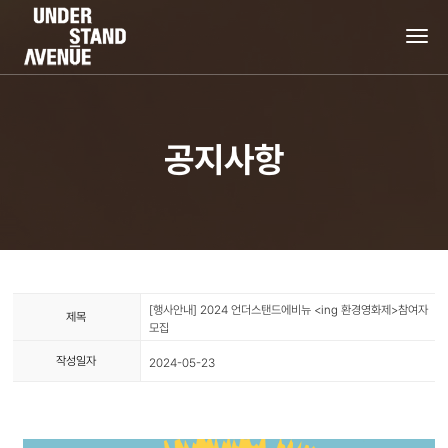
tog
nav
공지사항
[행사안내] 2024 언더스탠드에비뉴 <ing 환경영화제>참여자
제목
모집
작성일자
2024-05-23