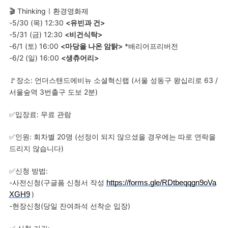
🎬 Thinkingㅣ환경영화제
-5/30 (목) 12:30
<유빈과 건>
-5/31 (금) 12:30
<비건식탁>
-6/1 (토) 16:00
<마당을 나온 암탉>
*배리어프리버전
-6/2 (일) 16:00
<생츄어리>
🚩장소: 언더스탠드에비뉴 소셜혁신랩 (서울 성동구 왕십리로 63 /
서울숲역 3번출구 도보 2분)
✅입장료: 무료 관람
✅인원: 회차별 20명 (선정이 되지 않으셨을 경우에는 따로 연락을
드리지 않습니다)
✅신청 방법:
-사전신청(구글폼 신청서 작성
https://forms.gle/RDtbeqqgn9oVa
)
XGH9
-현장신청(당일 잔여좌석 선착순 입장)