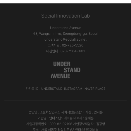
Social Innovation Lab
Understand Avenue
63, Wangsimni-ro, Seongdong-gu, Seoul
understand@socialilab.net
고객지원 : 02-725-5526
대관안내 : 070-7564-0911
카카오 ID : UNDERSTAND
INSTAGRAM
NAVER PLACE
법인명 : 소셜혁신연구소 사회적협동조합 이사장 : 안지훈
기관명 : 언더스탠드에비뉴 대표자 : 송재훈
사업자등록번호 : 309-82-02196 개인정보책임자 : 김광영
주소 : 서울 성동구 왕십리로 63 언더스탠드에비뉴