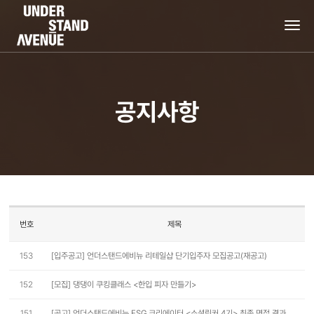
tog
nav
공지사항
번호
제목
153
[입주공고] 언더스탠드에비뉴 리테일샵 단기입주자 모집공고(재공고)
152
[모집] 댕댕이 쿠킹클래스 <한입 피자 만들기>
151
[공고] 언더스탠드에비뉴 ESG 크리에이터 <소셜링커 4기> 최종 면접 결과