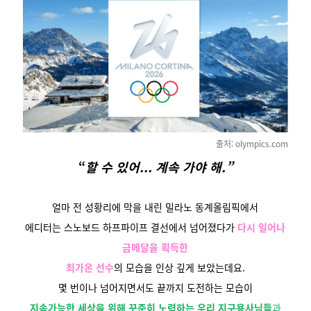
출처: olympics.com
“
할
수 있어... 계속 가야 해.”
얼마 전 성황리에 막을 내린 밀라노 동계올림픽에서
에디터는 스노보드 하프파이프 결선에서
넘어졌다가
다시 일어나
금메달을 획득한
최가온 선수
의 모습을 인상 깊게 보았는데요.
몇 번이나 넘어지면서도 끝까지 도전하는 모습이
지속가능한 세상을 위해 꾸준히 노력하는 우리 지구용사님들
과