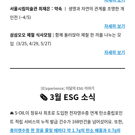
서울시립미술관 최재은 : 약속
ㅣ 생명과 자연의 관계를 조명한 개
인전 (~4/5)
자세히 보기
삼삼오오 제철 식사모임
|
함께 둘러앉아 제철 한 끼를 나누는 모
임
(3/25, 4/29, 5/27)
자세히 보기
[E]xperience; 이달의 ESG 이야기
🗞️
3월 ESG 소식
🚘 S-OIL이 정유사 최초로 도입한 전자영수증 연계 탄소중립포인
트 적립 서비스의 누적 발급 건수가 168만건을 넘어섰어요. 또한,
종이영수증 한 장을 줄일 때마다 약 1.7g의 탄소 배출과 0.7g의